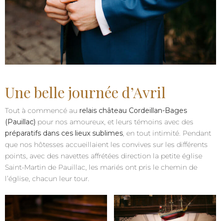
Une belle journée d’Avril
Tout à commencé au
relais château Cordeillan-Bages
(Pauillac)
pour nos amoureux, et leurs témoins avec des
préparatifs dans ces lieux sublimes
, en tout intimité. Pendant
que nos hôtesses accueillaient les convives sur les différents
points, avec des navettes affrétées direction la petite église
Saint-Martin de Pauillac, les mariés ont pris le chemin de
l’église, chacun leur tour.