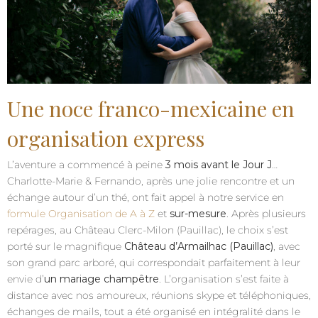
Une noce franco-mexicaine en
organisation express
L’aventure a commencé à peine
3 mois avant le Jour J
…
Charlotte-Marie & Fernando, après une jolie rencontre et un
échange autour d’un thé, ont fait appel à notre service en
formule Organisation de A à Z
et
sur-mesure
. Après plusieurs
repérages, au Château Clerc-Milon (Pauillac), le choix s’est
porté sur le magnifique
Château d’Armailhac (Pauillac)
, avec
son grand parc arboré, qui correspondait parfaitement à leur
envie d’
un mariage champêtre
. L’organisation s’est faite à
distance avec nos amoureux, réunions skype et téléphoniques,
échanges de mails, tout a été organisé en intégralité dans le