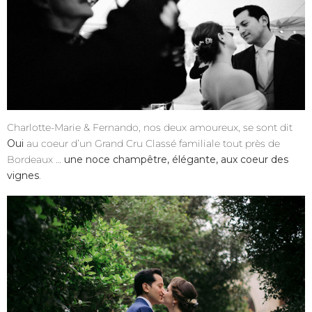
Charlotte-Marie & Fernando, nos deux amoureux, se sont dit
Oui
au coeur d’un Grand Cru Classé familiale tout près de
Bordeaux …
une noce champêtre, élégante, aux coeur des
vignes
.