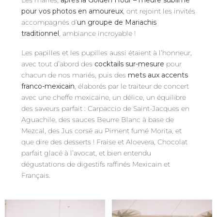
Les mariés,
après la Golden Hour – l’heure sublime
pour vos photos en amoureux
, ont rejoint les invités
accompagnés d’
un
groupe de Mariachis
traditionnel
, ambiance incroyable !
Les papilles et les pupilles aussi étaient à l’honneur,
avec tout d’abord des
cocktails sur-mesure
pour
chacun de nos mariés, puis des
mets aux accents
franco-mexicain
, élaborés par le traiteur de concert
avec une cheffe mexicaine, un délice, un équilibre
des saveurs parfait : Carpaccio de Saint-Jacques en
Aguachile, des sauces Beurre Blanc à base de
Mezcal, des Jus corsé au Piment fumé Morita, et
que dire des desserts ! Fraise et Aloevera, Chocolat
parfait glacé à l’avocat, et bien entendu
dégustations de digestifs raffinés Mexicain et
Français.