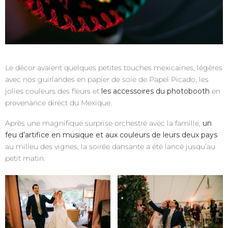
Le décor avaient quelques petites touches mexicaines, légères
avec nos guirlandes en papier de soie de Papel Picado, les
jolies couleurs des fleurs et
les accessoires du photobooth
en
provenance direct du Mexique.
Après une magnifique surprise orchestré avec la famille,
un
feu d’artifice en musique et aux couleurs de leurs deux pays
au milieu des vignes, la soirée dansante a été lancé jusqu’au
petit matin.